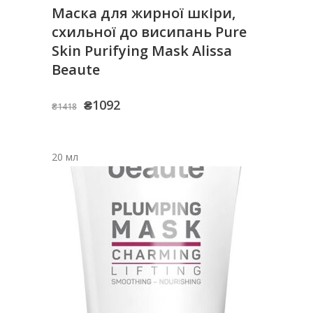
Маска для жирної шкіри,
схильної до висипань Pure
Skin Purifying Mask Alissa
Beaute
Оригінальна
Поточна
₴
1092
₴
1418
ціна:
ціна:
₴1418.
₴1092.
20 мл