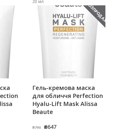
20 мл
РОЗПРОДАЖ!
ска
Гель-кремова маска
ection
для обличчя Perfection
lissa
Hyalu-Lift Mask Alissa
Beaute
Оригінальна
Поточна
₴
647
₴
790