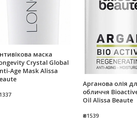
нтивікова маска
ongevity Crystal Global
nti-Age Mask Alissa
eaute
Арганова олія д
обличчя Bioactiv
1337
Oil Alissa Beaute
₴
1539