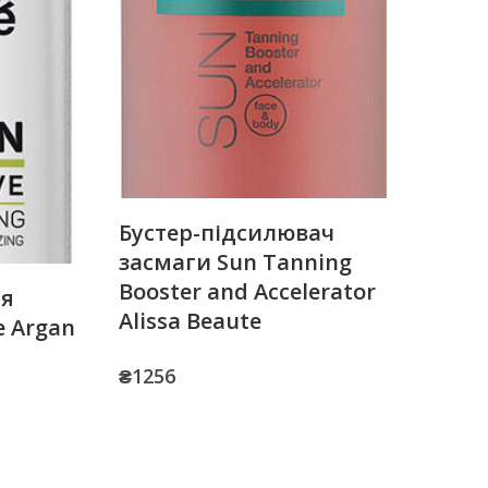
Бустер-підсилювач
засмаги Sun Tanning
Booster and Accelerator
ля
Alissa Beaute
e Argan
₴
1256