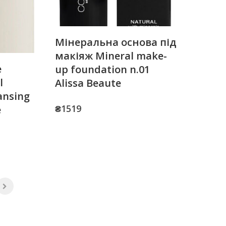
Мінеральна основа під
макіяж Mineral make-
е
up foundation n.01
l
Alissa Beaute
ansing
₴
1519
e