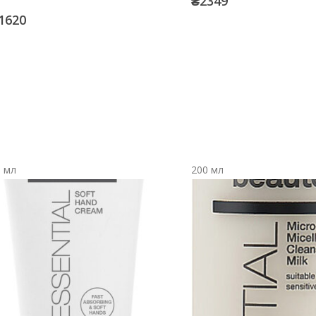
₴
2349
1620
0 мл
200 мл