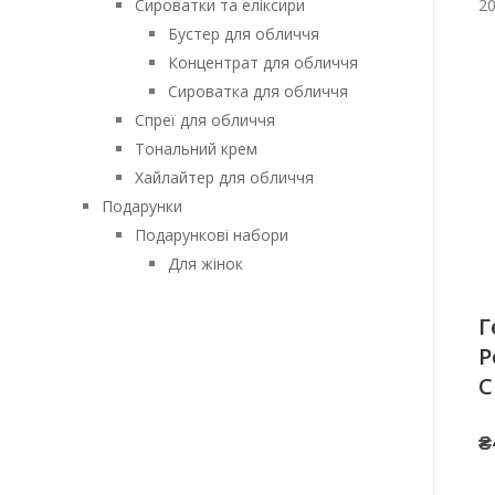
2
Сироватки та еліксири
Бустер для обличчя
Концентрат для обличчя
Сироватка для обличчя
Спреї для обличчя
Тональний крем
Хайлайтер для обличчя
Подарунки
Подарункові набори
Для жінок
Г
P
C
₴