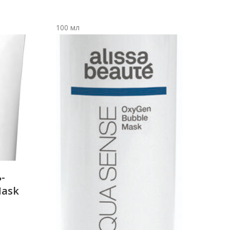
ціна:
ціна:
₴790.
₴647.
100 мл
-
Mask