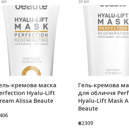
0 мл
20 мл
ель-кремова маска
Гель-кремова ма
erfection Hyalu-Lift
для обличчя Perf
ream Alissa Beaute
Hyalu-Lift Mask A
Beaute
406
₴
2309