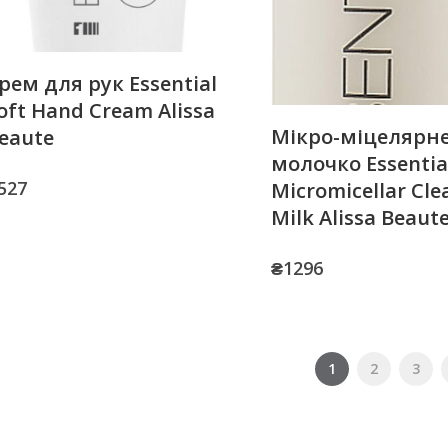
рем для рук Essential
oft Hand Cream Alissa
Мікро-міцелярн
eaute
молочко Essentia
527
Micromicellar Cle
Milk Alissa Beaut
₴
1296
1
2
3