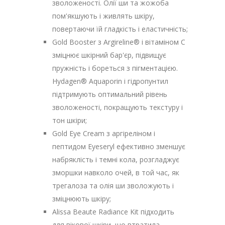
зволоженості. Олії ши та жожоба
пом'якшують і живлять шкіру,
повертаючи їй гладкість і еластичність;
Gold Booster з Argireline® і вітаміном C
зміцнює шкірний бар'єр, підвищує
пружність і бореться з пігментацією.
Hydagen® Aquaporin і гідропунтил
підтримують оптимальний рівень
зволоженості, покращують текстуру і
тон шкіри;
Gold Eye Cream з аргіреліном і
пептидом Eyeseryl ефективно зменшує
набряклість і темні кола, розгладжує
зморшки навколо очей, в той час, як
трегалоза та олія ши зволожують і
зміцнюють шкіру;
Alissa Beaute Radiance Kit підходить
для вікової шкіри, що втратила