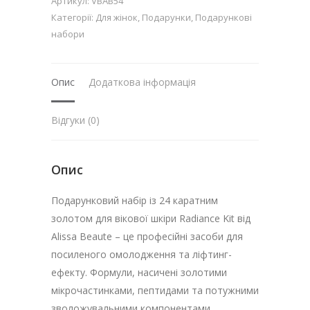
Артикул:
VBAB54
Категорії:
Для жінок
,
Подарунки
,
Подарункові
набори
Опис
Додаткова інформація
Відгуки (0)
Опис
Подарунковий набір із 24 каратним
золотом для вікової шкіри Radiance Kit від
Alissa Beaute – це професійні засоби для
посиленого омолодження та ліфтинг-
ефекту. Формули, насичені золотими
мікрочастинками, пептидами та потужними
зволожувальними компонентами,