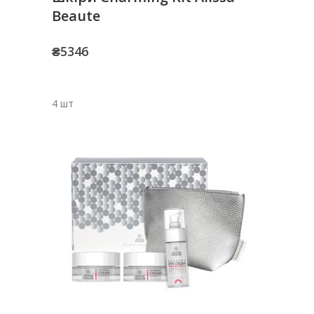
Beaute
₴
5346
4 шт