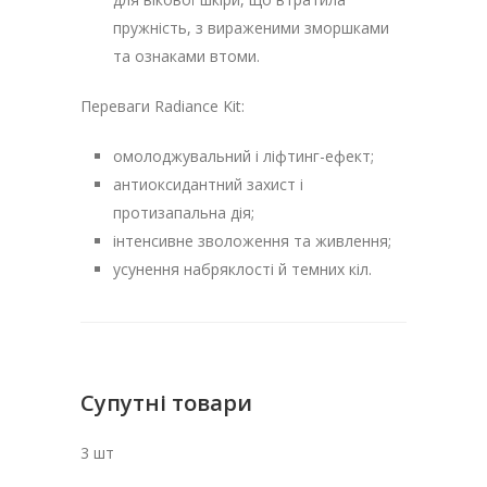
пружність, з вираженими зморшками
та ознаками втоми.
Переваги Radiance Kit:
омолоджувальний і ліфтинг-ефект;
антиоксидантний захист і
протизапальна дія;
інтенсивне зволоження та живлення;
усунення набряклості й темних кіл.
Супутні товари
3 шт