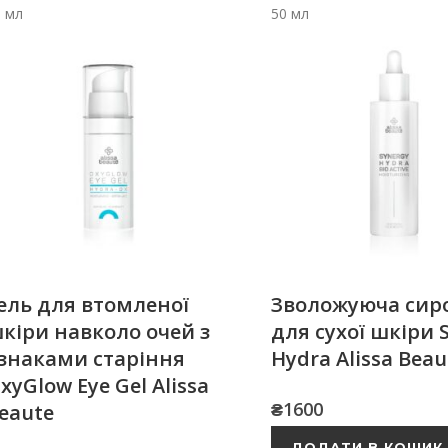
0 мл
50 мл
ель для втомленої
Зволожуюча сир
кіри навколо очей з
для сухої шкіри 
знаками старіння
Hydra Alissa Beau
xyGlow Eye Gel Alissa
₴
1600
eaute
ДОДАТИ В КОШИК