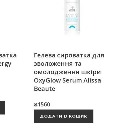
ватка
Гелева сироватка для
ergy
зволоження та
a
омолодження шкіри
OxyGlow Serum Alissa
Beaute
₴
1560
ДОДАТИ В КОШИК