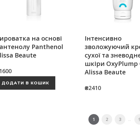
ироватка на основі
Інтенсивно
антенолу Panthenol
зволожуючий кр
lissa Beaute
сухої та зневодн
шкіри OxyPlump
1600
Alissa Beaute
ДОДАТИ В КОШИК
₴
2410
1
2
3
...