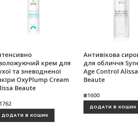
нтенсивно
Антивікова сиро
воложуючий крем для
для обличчя Syn
ухої та зневодненої
Age Control Aliss
кіри OxyPlump Cream
Beaute
lissa Beaute
₴
1600
1762
ДОДАТИ В КОШИК
ДОДАТИ В КОШИК