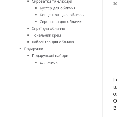
Сироватки та еліксири
3
Бустер для обличчя
Концентрат для обличчя
Сироватка для обличчя
Спреї для обличчя
Тональний крем
Хайлайтер для обличчя
Подарунки
Подарункові набори
Для жінок
Г
ш
о
O
B