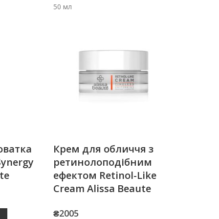
50 мл
оватка
Крем для обличчя з
Synergy
ретинолоподібним
te
ефектом Retinol-Like
Cream Alissa Beaute
₴
2005