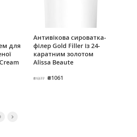
Антивікова сироватка-
ем для
філер Gold Filler із 24-
еної
каратним золотом
 Cream
Alissa Beaute
Оригінальна
Поточна
₴
1061
₴
1377
ціна:
ціна:
₴1377.
₴1061.
9