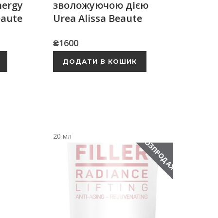
nergy
зволожуючою дією
eaute
Urea Alissa Beaute
₴
1600
ДОДАТИ В КОШИК
20 мл
РОЗПРОДАЖ!