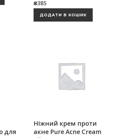
₴
385
ДОДАТИ В КОШИК
Ніжний крем проти
ю для
акне Pure Acne Cream