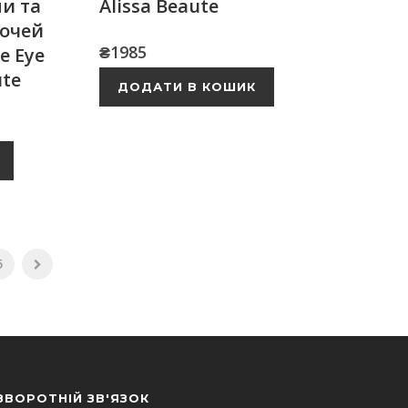
ми та
Alissa Beaute
 очей
₴
1985
e Eye
ute
ДОДАТИ В КОШИК
5
ЗВОРОТНІЙ ЗВ'ЯЗОК