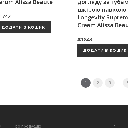
erum Alissa Beaute
догляду за губа
шкірою навколо
1742
Longevity Suprem
Cream Alissa Bea
ДОДАТИ В КОШИК
₴
1843
ДОДАТИ В КОШИК
1
2
3
...
Про продукцію