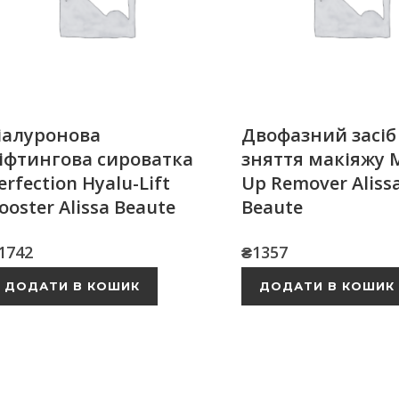
іалуронова
Двофазний засіб
іфтингова сироватка
зняття макіяжу 
erfection Hyalu-Lift
Up Remover Aliss
ooster Alissa Beaute
Beaute
1742
₴
1357
ДОДАТИ В КОШИК
ДОДАТИ В КОШИК