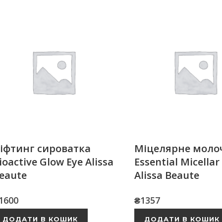
іфтинг сироватка
Міцелярне моло
ioactive Glow Eye Alissa
Essential Micellar
eaute
Alissa Beaute
1600
₴
1357
ДОДАТИ В КОШИК
ДОДАТИ В КОШИК