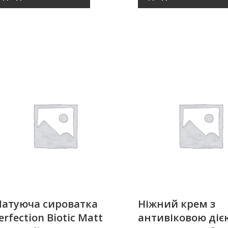
атуюча сироватка
Ніжний крем з
erfection Biotic Matt
антивіковою діє